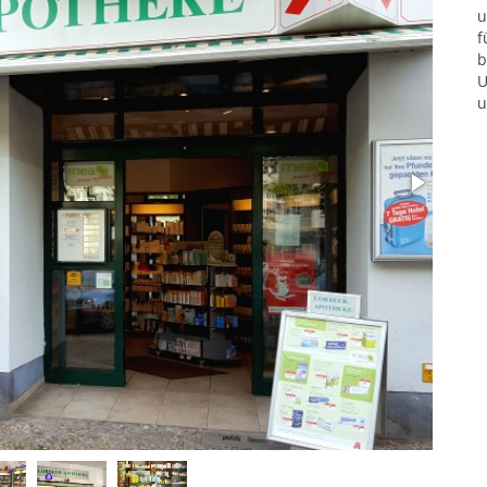
u
f
b
U
u