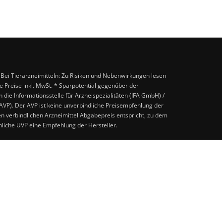
. Bei Tierarzneimitteln: Zu Risiken und Nebenwirkungen lesen
lle Preise inkl. MwSt. * Sparpotential gegenüber der
ie Informationsstelle für Arzneispezialitäten (IFA GmbH) /
AVP). Der AVP ist keine unverbindliche Preisempfehlung der
ken verbindlichen Arzneimittel Abgabepreis entspricht, zu dem
liche UVP eine Empfehlung der Hersteller.