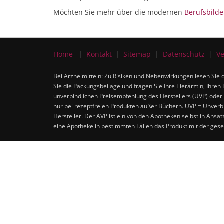
Möchten Sie mehr über die modernen
Berufsbilde
Home
Kontakt
Sitemap
Datenschutz
Ve
Bei Arzneimitteln: Zu Risiken und Nebenwirkungen lesen Sie d
Sie die Packungsbeilage und fragen Sie Ihre Tierärztin, Ihren 
unverbindlichen Preisempfehlung des Herstellers (UVP) oder 
nur bei rezeptfreien Produkten außer Büchern. UVP = Unverbi
Hersteller. Der AVP ist ein von den Apotheken selbst in Ansa
eine Apotheke in bestimmten Fällen das Produkt mit der ges