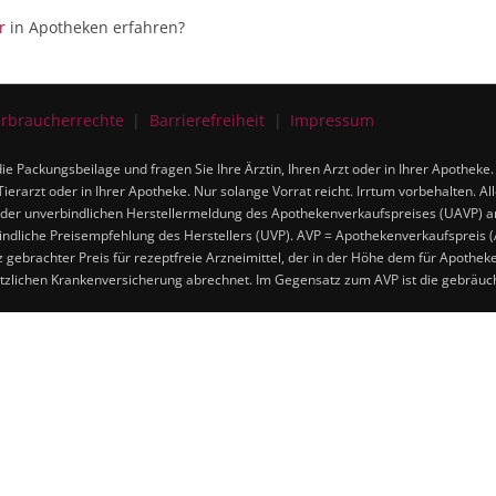
r
in Apotheken erfahren?
rbraucherrechte
Barrierefreiheit
Impressum
ie Packungsbeilage und fragen Sie Ihre Ärztin, Ihren Arzt oder in Ihrer Apotheke
Tierarzt oder in Ihrer Apotheke. Nur solange Vorrat reicht. Irrtum vorbehalten. A
der unverbindlichen Herstellermeldung des Apothekenverkaufspreises (UAVP) an d
ndliche Preisempfehlung des Herstellers (UVP). AVP = Apothekenverkaufspreis (
tz gebrachter Preis für rezeptfreie Arzneimittel, der in der Höhe dem für Apothe
etzlichen Krankenversicherung abrechnet. Im Gegensatz zum AVP ist die gebräuch