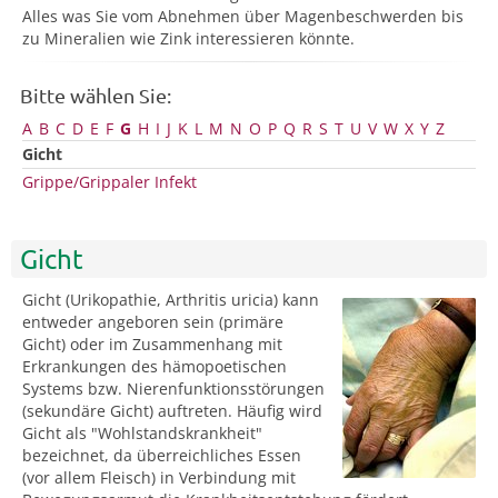
Alles was Sie vom Abnehmen über Magenbeschwerden bis
zu Mineralien wie Zink interessieren könnte.
Bitte wählen Sie:
A
B
C
D
E
F
G
H
I
J
K
L
M
N
O
P
Q
R
S
T
U
V
W
X
Y
Z
Gicht
Grippe/Grippaler Infekt
Gicht
Gicht (Urikopathie, Arthritis uricia) kann
entweder angeboren sein (primäre
Gicht) oder im Zusammenhang mit
Erkrankungen des hämopoetischen
Systems bzw. Nierenfunktionsstörungen
(sekundäre Gicht) auftreten. Häufig wird
Gicht als "Wohlstandskrankheit"
bezeichnet, da überreichliches Essen
(vor allem Fleisch) in Verbindung mit