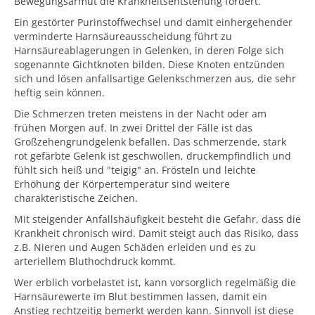
Bewegungsarmut die Krankheitsentstehung fördert.
Ein gestörter Purinstoffwechsel und damit einhergehender
verminderte Harnsäureausscheidung führt zu
Harnsäureablagerungen in Gelenken, in deren Folge sich
sogenannte Gichtknoten bilden. Diese Knoten entzünden
sich und lösen anfallsartige Gelenkschmerzen aus, die sehr
heftig sein können.
Die Schmerzen treten meistens in der Nacht oder am
frühen Morgen auf. In zwei Drittel der Fälle ist das
Großzehengrundgelenk befallen. Das schmerzende, stark
rot gefärbte Gelenk ist geschwollen, druckempfindlich und
fühlt sich heiß und "teigig" an. Frösteln und leichte
Erhöhung der Körpertemperatur sind weitere
charakteristische Zeichen.
Mit steigender Anfallshäufigkeit besteht die Gefahr, dass die
Krankheit chronisch wird. Damit steigt auch das Risiko, dass
z.B. Nieren und Augen Schäden erleiden und es zu
arteriellem Bluthochdruck kommt.
Wer erblich vorbelastet ist, kann vorsorglich regelmäßig die
Harnsäurewerte im Blut bestimmen lassen, damit ein
Anstieg rechtzeitig bemerkt werden kann. Sinnvoll ist diese